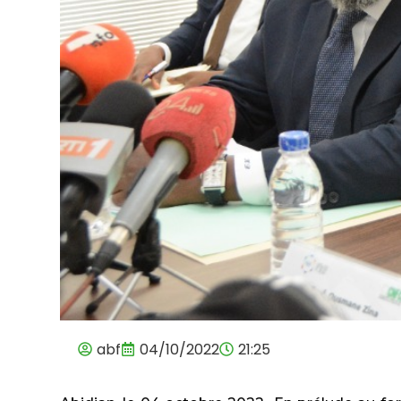
abf
04/10/2022
21:25