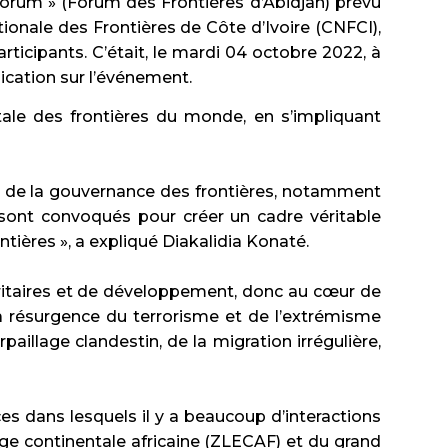
orum » (Forum des Frontières d’Abidjan) prévu
tionale des Frontières de Côte d’Ivoire (CNFCI),
rticipants. C’était, le mardi 04 octobre 2022, à
cation sur l’événement.
itale des frontières du monde, en s’impliquant
me de la gouvernance des frontières, notamment
, sont convoqués pour créer un cadre véritable
tières », a expliqué Diakalidia Konaté.
uritaires et de développement, donc au cœur de
 la résurgence du terrorisme et de l’extrémisme
aillage clandestin, de la migration irrégulière,
aces dans lesquels il y a beaucoup d’interactions
hange continentale africaine (ZLECAF) et du grand