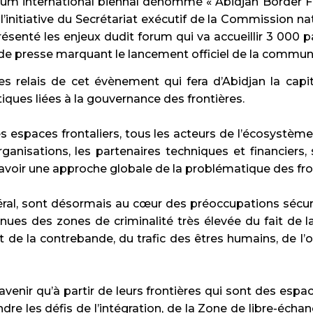
orum international biennal dénommé « Abidjan Border F
’initiative du Secrétariat exécutif de la Commission na
ésenté les enjeux dudit forum qui va accueillir 3 000 pa
de presse marquant le lancement officiel de la communi
les relais de cet évènement qui fera d’Abidjan la cap
ques liées à la gouvernance des frontières.
s espaces frontaliers, tous les acteurs de l’écosystè
organisations, les partenaires techniques et financiers
 avoir une approche globale de la problématique des fron
néral, sont désormais au cœur des préoccupations séc
venues des zones de criminalité très élevée du fait de
e la contrebande, du trafic des êtres humains, de l’orp
r avenir qu’à partir de leurs frontières qui sont des esp
indre les défis de l’intégration, de la Zone de libre-éc